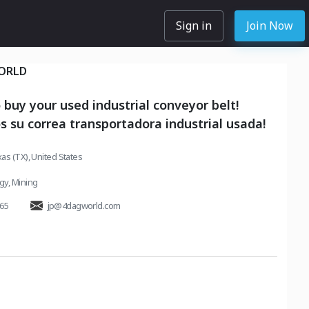
Sign in
Join Now
WORLD
buy your used industrial conveyor belt!
su correa transportadora industrial usada!
as (TX), United States
rgy
,
Mining
565
jp@4dagworld.com