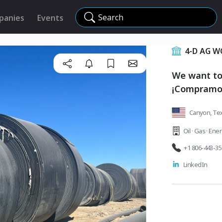
Search
panies
Events
4-D AG 
We want to 
¡Compramos 
Canyon, Tex
Oil · Gas · Ene
+1 806-443-3
LinkedIn